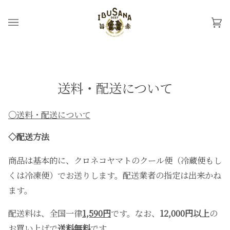
ス
キ
カ
(0
ッ
ー
プ
ト
送料・配送について
〇送料・配送について
◇配送方法
商品は基本的に、クロネコヤマトのクール便（冷蔵便もし
くは冷凍便）でお送りします。配送業者の指定は出来かね
ます。
配送料は、全国一律
1,590円
です。なお、
12,000円以上
の
お買い上げで
送料無料
です。