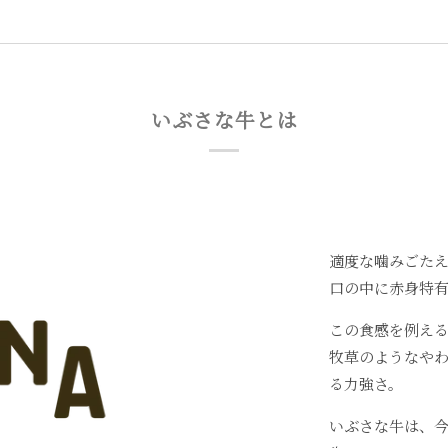
いぶさな牛とは
適度な噛みごた
口の中に赤身特
この食感を例え
牧草のようなや
る力強さ。
いぶさな牛は、