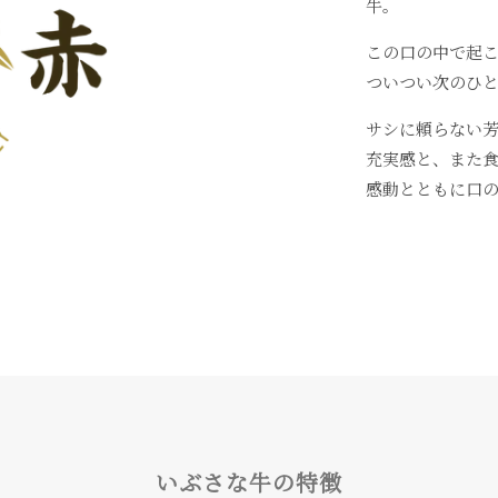
牛。
この口の中で起
ついつい次のひ
サシに頼らない
充実感と、また
感動とともに口
いぶさな牛の特徴