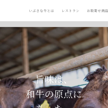
いぶさな牛とは
レストラン
お取寄せ商
旨味は、
和牛の原点に