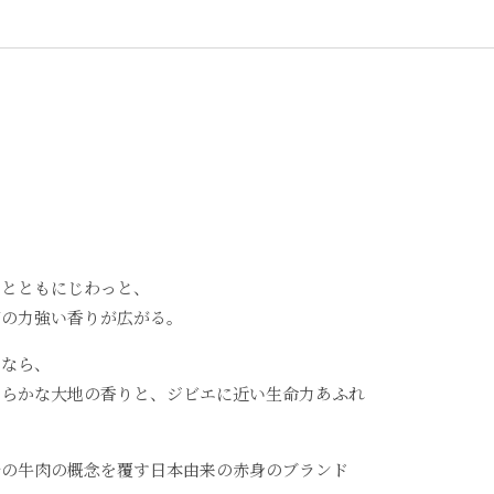
えとともにじわっと、
有の力強い香りが広がる。
るなら、
わらかな大地の香りと、ジビエに近い生命力あふれ
今の牛肉の概念を覆す日本由来の赤身のブランド