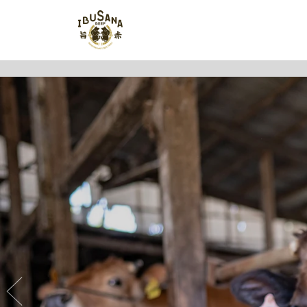
ス
キ
ッ
プ