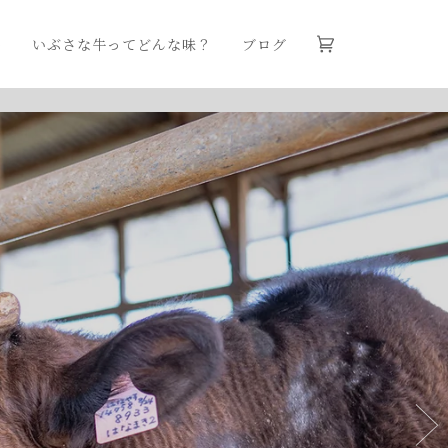
品
いぶさな牛ってどんな味？
ブログ
カ
(0)
ー
ト