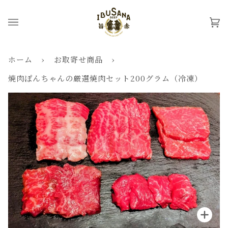
ス
キ
カ
(0
ッ
ー
プ
ト
ホーム
›
お取寄せ商品
›
焼肉ぽんちゃんの厳選焼肉セット200グラム（冷凍）
拡大